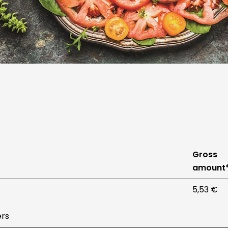
Gross
amount
5,53 €
ers