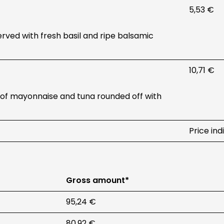
5,53 €
rved with fresh basil and ripe balsamic
10,71 €
of mayonnaise and tuna rounded off with
Price ind
Gross amount*
95,24 €
80,92 €