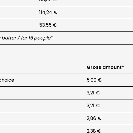
114,24 €
53,55 €
butter / for 15 people"
Gross amount*
 choice
5,00 €
3,21 €
3,21 €
2,86 €
2,38 €