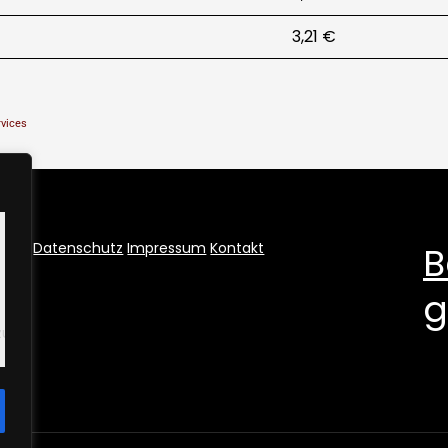
3,21 €
rvices
B
Datenschutz
Impressum
Kontakt
g
u.